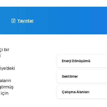
Yayınlar
i bir
i
Enerji Dönüşümü
iye’deki
Sektörler
aların
l görmüş
Çalışma Alanları
 için