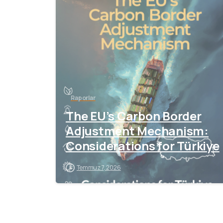
Raporlar
The EU’s Carbon Border
Adjustment Mechanism:
Considerations for Türkiye
Temmuz 7, 2026