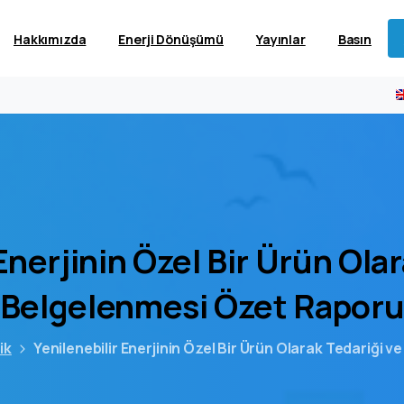
Hakkımızda
Enerji Dönüşümü
Yayınlar
Basın
Enerjinin
Özel
Bir
Ürün
Olar
Belgelenmesi
Özet
Rapor
ik
Yenilenebilir Enerjinin Özel Bir Ürün Olarak Tedariği