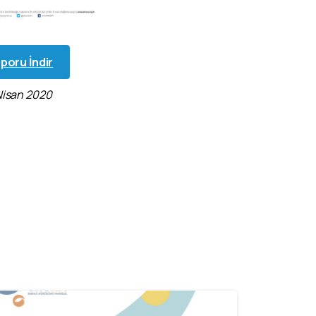
poru İndir
Nisan 2020