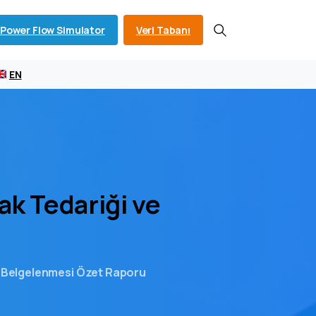
Power Flow Simulator
Veri Tabanı
Search
EN
ak
Tedariği
ve
u
 ve Belgelenmesi Özet Raporu