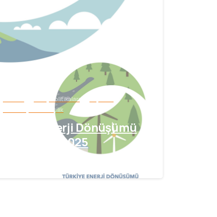
Elektrik
Enerji Politikaları
Raporlar
Teknoloji & Yenilikçilik
Türkiye Enerji Dönüşümü
Görünümü 2025
Nisan 27, 2026