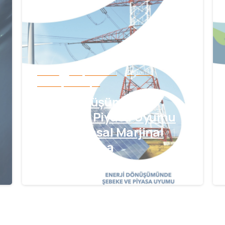
Elektrik
Enerji Politikaları
Raporlar
Teknoloji & Yenilikçilik
Enerji Dönüşümünde
Şebeke ve Piyasa Uyumu
için Konumsal Marjinal
Fiyatlandırma
Haziran 11, 2026